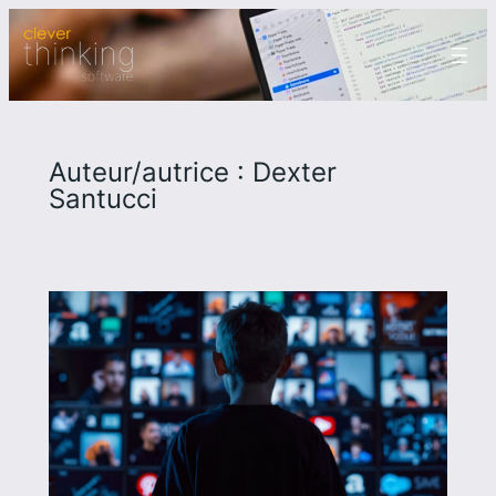
Aller
au
contenu
Auteur/autrice :
Dexter
Santucci